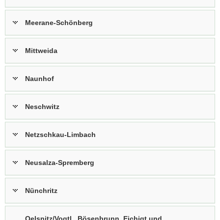
Meerane-Schönberg
Mittweida
Naunhof
Neschwitz
Netzschkau-Limbach
Neusalza-Spremberg
Nünchritz
Oelsnitz/Vogtl., Bösenbrunn, Eichigt und