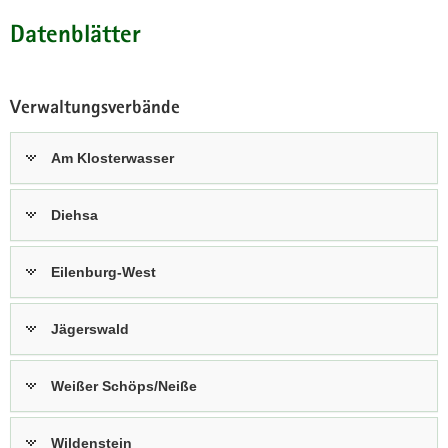
a
Datenblätter
v
i
g
Verwaltungsverbände
a
t
Am Klosterwasser
i
o
n
Diehsa
Eilenburg-West
Jägerswald
Weißer Schöps/Neiße
Wildenstein