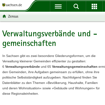
P
P
H
F
o
o
a
o
r
r
u
o
Zensus
t
t
p
t
a
a
t
e
l
l
i
r
Verwaltungsverbände und -
Hauptinhalt
ü
n
n
-
gemeinschaften
b
a
h
B
e
v
a
e
r
i
l
r
In Sachsen gibt es zwei besondere Gliederungsformen, um die
g
g
t
e
Verwaltung kleinerer Gemeinden effizienter zu gestalten:
r
a
i
6
Verwaltungsverbände
und 65
Verwaltungsgemeinschaften
ermö
e
t
c
den Gemeinden, ihre Aufgaben gemeinsam zu erfüllen, ohne ihre
i
i
h
politische Selbstständigkeit aufzugeben. Nachfolgend finden Sie
f
o
Datenblätter zu den Themen »Bevölkerung, Haushalte, Familien
e
n
und deren Wohnsituation« sowie »Gebäude und Wohnungen« für
n
diese Regionaleinheiten.
d
e
N